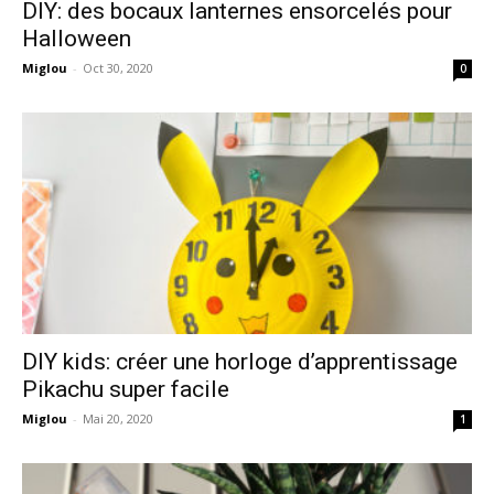
DIY: des bocaux lanternes ensorcelés pour
Halloween
Miglou
-
Oct 30, 2020
0
DIY kids: créer une horloge d’apprentissage
Pikachu super facile
Miglou
-
Mai 20, 2020
1