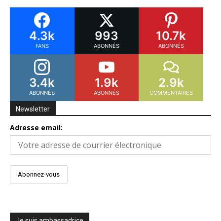
4.3k
993
10.7k
FANS
ABONNÉS
ABONNÉS
3.4k
1.9k
2.9k
ABONNÉS
ABONNÉS
COMMENTAIRES
Newsletter
Adresse email:
Je suis ambassadrice