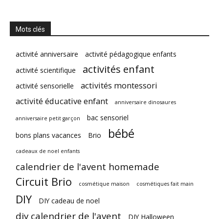
Mots clés
activité anniversaire
activité pédagogique enfants
activités enfant
activité scientifique
activités montessori
activité sensorielle
activité éducative enfant
anniversaire dinosaures
bac sensoriel
anniversaire petit garçon
bébé
bons plans vacances
Brio
cadeaux de noel enfants
calendrier de l'avent homemade
Circuit Brio
cosmétique maison
cosmétiques fait main
DIY
DIY cadeau de noel
diy calendrier de l'avent
DIY Halloween