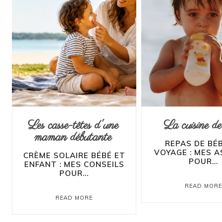
Les casse-têtes d'une
La cuisine de
maman débutante
REPAS DE BÉ
VOYAGE : MES 
CRÈME SOLAIRE BÉBÉ ET
POUR...
ENFANT : MES CONSEILS
POUR...
READ MOR
READ MORE