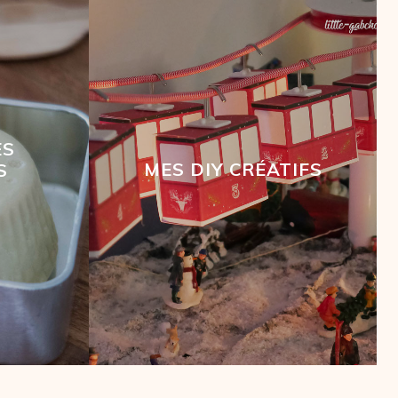
ES
MES DIY CRÉATIFS
S