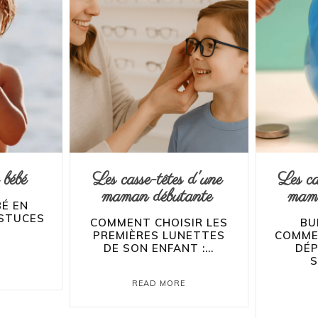
 bébé
Les casse-têtes d'une
Les ca
maman débutante
mama
BÉ EN
ASTUCES
COMMENT CHOISIR LES
BU
PREMIÈRES LUNETTES
COMME
DE SON ENFANT :...
DÉ
S
E
READ MORE