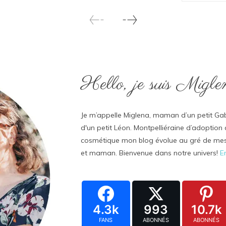
Hello, je suis Migle
Je m’appelle Miglena, maman d’un petit G
d'un petit Léon. Montpelliéraine d’adoption 
cosmétique mon blog évolue au gré de mes
et maman. Bienvenue dans notre univers!
E
4.3k
993
10.7k
FANS
ABONNÉS
ABONNÉS