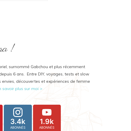
na !
abriel, surnommé Gabchou et plus récemment
depuis 6 ans. Entre DIY, voyages, tests et slow
 envies, découvertes et expériences de femme
n savoir plus sur moi >
3.4k
1.9k
ABONNÉS
ABONNÉS