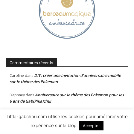
Commentaires récents
DIY: créer une invitation d’anniversaire mobile
Caroline
dans
sur le thème des Pokemon
Anniversaire sur le thème des Pokemon pour les
Daphney
dans
6 ans de Gab(Pika)chu!
Fête d’anniversaire sur le thème des dinosaures
Camille
dans
Little-gabchou.com utilise les cookies pour améliorer votre
pour les 4 ans de Gabchousaure
expérience sur le blog.
Accepter
Miglou
Fête d’anniversaire sur le thème des dinosaures
dans