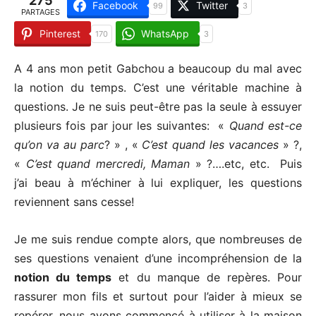
275
Facebook
Twitter
99
3
PARTAGES
Pinterest
WhatsApp
170
3
A 4 ans mon petit Gabchou a beaucoup du mal avec
la notion du temps. C’est une véritable machine à
questions. Je ne suis peut-être pas la seule à essuyer
plusieurs fois par jour les suivantes: «
Quand est-ce
qu’on va au parc
? » , «
C’est quand les vacances
» ?,
«
C’est quand mercredi, Maman
» ?….etc, etc. Puis
j’ai beau à m’échiner à lui expliquer, les questions
reviennent sans cesse!
Je me suis rendue compte alors, que nombreuses de
ses questions venaient d’une incompréhension de la
notion du temps
et du manque de repères. Pour
rassurer mon fils et surtout pour l’aider à mieux se
repérer, nous avons commencé à utiliser à la maison