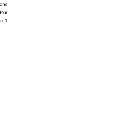
ions
 Par
on
1