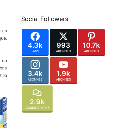
Social Followers
t un
gue,
4.3k
993
10.7k
FANS
ABONNÉS
ABONNÉS
, ou
sans
3.4k
1.9k
t la
ABONNÉS
ABONNÉS
2.9k
COMMENTAIRES