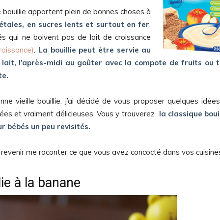
 bouillie apportent plein de bonnes choses à
étales, en sucres lents et surtout en fer
.
s qui ne boivent pas de lait de croissance
croissance)
.
La bouillie peut être servie au
it, l’après-midi au goûter avec la compote de fruits ou 
te.
ne vieille bouillie, j’ai décidé de vous proposer quelques idée
ées et vraiment délicieuses. Vous y trouverez
la classique bouil
 bébés un peu revisités.
 revenir me raconter ce que vous avez concocté dans vos cuisine
lie à la banane