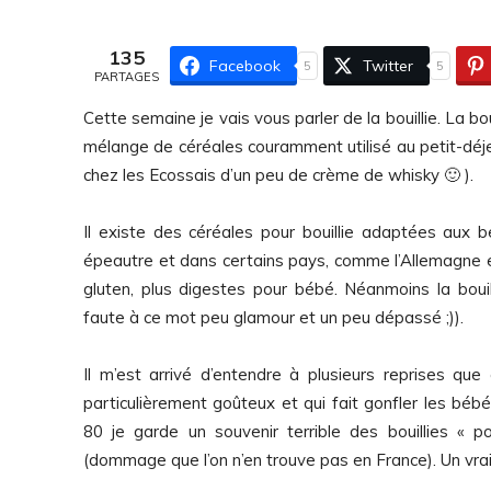
135
Facebook
Twitter
5
5
PARTAGES
Cette semaine je vais vous parler de la bouillie. La b
mélange de céréales couramment utilisé au petit-déjeu
chez les Ecossais d’un peu de crème de whisky 🙂 ).
Il existe des céréales pour bouillie adaptées aux b
épeautre et dans certains pays, comme l’Allemagne et
gluten, plus digestes pour bébé. Néanmoins la boui
faute à ce mot peu glamour et un peu dépassé ;)).
Il m’est arrivé d’entendre à plusieurs reprises que 
particulièrement goûteux et qui fait gonfler les béb
80 je garde un souvenir terrible des bouillies
« p
(dommage que l’on n’en trouve pas en France). Un vrai