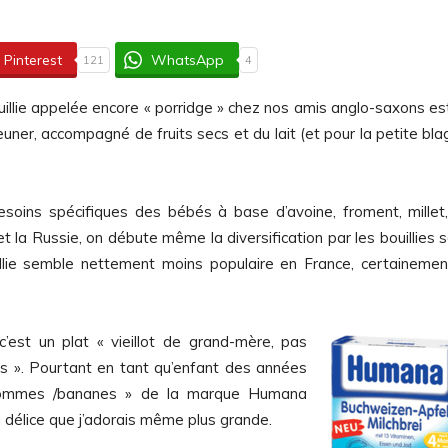
Pinterest
WhatsApp
121
4
ouillie appelée encore « porridge » chez nos amis anglo-saxons es
ner, accompagné de fruits secs et du lait (et pour la petite bla
esoins spécifiques des bébés à base d’avoine, froment, millet
 la Russie, on débute même la diversification par les bouillies 
llie semble nettement moins populaire en France, certainemen
c’est un plat « vieillot de grand-mère, pas
és ».
Pourtant en tant qu’enfant des années
ommes /bananes »
de la marque Humana
 délice que j’adorais même plus grande.