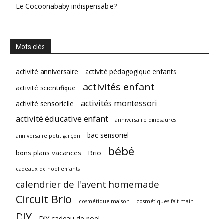
Le Cocoonababy indispensable?
Mots clés
activité anniversaire
activité pédagogique enfants
activités enfant
activité scientifique
activités montessori
activité sensorielle
activité éducative enfant
anniversaire dinosaures
bac sensoriel
anniversaire petit garçon
bébé
bons plans vacances
Brio
cadeaux de noel enfants
calendrier de l'avent homemade
Circuit Brio
cosmétique maison
cosmétiques fait main
DIY
DIY cadeau de noel