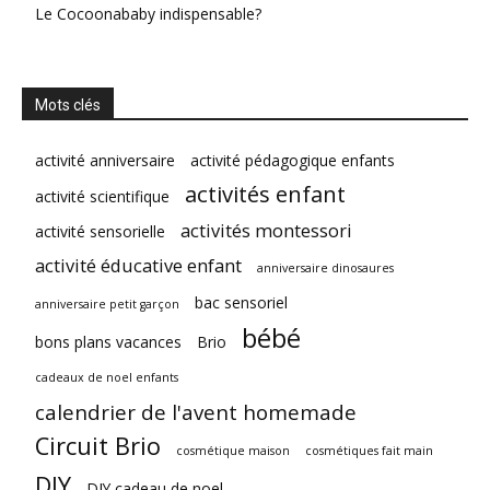
Le Cocoonababy indispensable?
Mots clés
activité anniversaire
activité pédagogique enfants
activités enfant
activité scientifique
activités montessori
activité sensorielle
activité éducative enfant
anniversaire dinosaures
bac sensoriel
anniversaire petit garçon
bébé
bons plans vacances
Brio
cadeaux de noel enfants
calendrier de l'avent homemade
Circuit Brio
cosmétique maison
cosmétiques fait main
DIY
DIY cadeau de noel