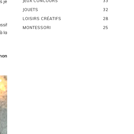
JEUX CONCOURS
33
s je
JOUETS
32
LOISIRS CRÉATIFS
28
ssi!
MONTESSORI
25
à la
mon