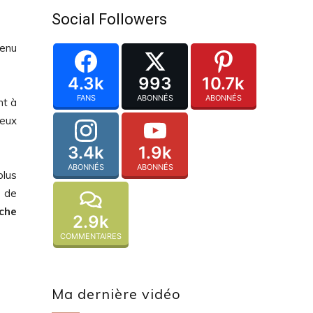
Social Followers
venu
4.3k
993
10.7k
FANS
ABONNÉS
ABONNÉS
nt à
deux
3.4k
1.9k
ABONNÉS
ABONNÉS
plus
t de
nche
2.9k
COMMENTAIRES
Ma dernière vidéo