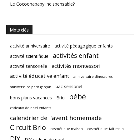
Le Cocoonababy indispensable?
Mots clés
activité anniversaire
activité pédagogique enfants
activités enfant
activité scientifique
activités montessori
activité sensorielle
activité éducative enfant
anniversaire dinosaures
bac sensoriel
anniversaire petit garçon
bébé
bons plans vacances
Brio
cadeaux de noel enfants
calendrier de l'avent homemade
Circuit Brio
cosmétique maison
cosmétiques fait main
DIY
DIY cadeau de noel