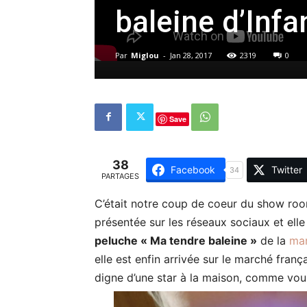
baleine d’Infa
Par
Miglou
-
Jan 28, 2017
2319
0
Save
38
Facebook
Twitter
34
PARTAGES
C’était notre coup de coeur du show room 
présentée sur les réseaux sociaux et elle a
peluche « Ma tendre baleine »
de la
mar
elle est enfin arrivée sur le marché franç
digne d’une star à la maison, comme vou