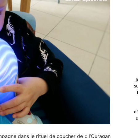
J
s
d
B
mpagne dans le rituel de coucher de « l’Ouragan