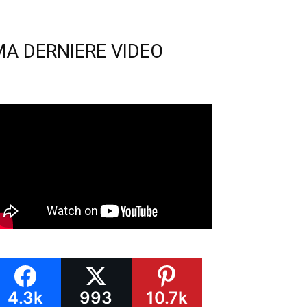
MA DERNIERE VIDEO
4.3k
993
10.7k