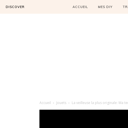
DISCOVER
ACCUEIL
MES DIY
TR
Accueil
Jouets
La veilleuse la plus originale: Ma t