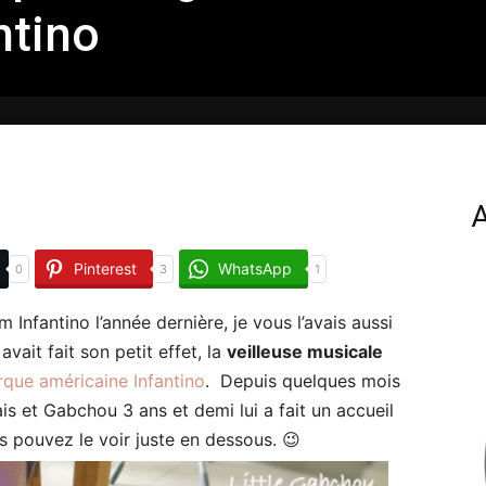
ntino
A
Pinterest
WhatsApp
0
3
1
Infantino l’année dernière, je vous l’avais aussi
vait fait son petit effet, la
veilleuse musicale
que américaine Infantino
. Depuis quelques mois
ais et Gabchou 3 ans et demi lui a fait un accueil
s pouvez le voir juste en dessous. 😉