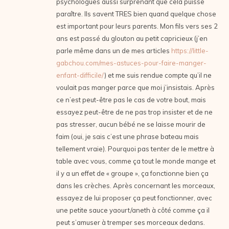
psychologues aussi surprenant que cela puisse
paraître. Ils savent TRES bien quand quelque chose
est important pour leurs parents. Mon fils vers ses 2
ans est passé du glouton au petit capricieux (j’en
parle même dans un de mes articles
https://little-
gabchou.com/mes-astuces-pour-faire-manger-
enfant-difficile/
) et me suis rendue compte qu’il ne
voulait pas manger parce que moi j’insistais. Après
ce n’est peut-être pas le cas de votre bout, mais
essayez peut-être de ne pas trop insister et de ne
pas stresser, aucun bébé ne se laisse mourir de
faim (oui, je sais c’est une phrase bateau mais
tellement vraie). Pourquoi pas tenter de le mettre à
table avec vous, comme ça tout le monde mange et
il y a un effet de « groupe », ça fonctionne bien ça
dans les crèches. Après concernant les morceaux,
essayez de lui proposer ça peut fonctionner, avec
une petite sauce yaourt/aneth à côté comme ça il
peut s’amuser à tremper ses morceaux dedans.