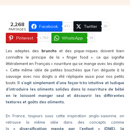
2,268
Facebook
Twitter
471
28
PARTAGES
Pinterest
WhatsApp
1,750
19
Les adeptes des
brunchs
et des pique-niques doivent bien
connaître le principe de la « finger food », ce qui signifie
littéralement en Français « nourriture qui se mange avec les doigts
». Cette même idée de petites bouchées que l’on déguste à la
sauvage avec nos doigts a été répliquée aussi pour nos petits
bouts.
Il s’agit simplement d’une façon très intuitive et ludique
d’introduire les aliments solides dans la nourriture de bébé
en le laissant manger seul et découvrir les différentes
textures et goûts des aliments.
En France, toujours sous cette inspiration anglo-saxonne, on
retrouve la même idée dans des concepts comme
la
« diversification menée par l’enfant » (DME), la