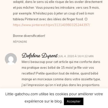
adapté, dans le sens où elle risque de les avaler directement
et pas mâcher. Vous pouvez les introduire, vers ses 9 mois,
par exemple. N’hésitez pas à jeter un coup d’oeil à mon
tableau Pinterest avec des idées de finger food. 🙂
https://www.pinterest.fr/pin/313140980325244397/
Bonne diversification!
RÉPONDRE
Delphine Dupont
JUIL 4, 2020 À 16 H 22 MIN
Merci beaucoup pour cet article qui me conforte dans
ma pratique avec bébé de 15 mois! je file voir vos
recettes!! Petite question tout de même, quand bébé
mange en morceaux comme dans votre assiette type,
j’ai l’impression qu’on n’est plus dans les proportions
recommandées (250g pour le midi par ex), qu’il mange
Little-gabchou.com utilise les cookies pour améliorer votre
moins, non?? pour le moment je faisais donc 180g de
expérience sur le blog.
Accepter
purée/féculents(car la semoule à la mains c’est
boff,mdr) puis le reste en finger food (crepes épinard,