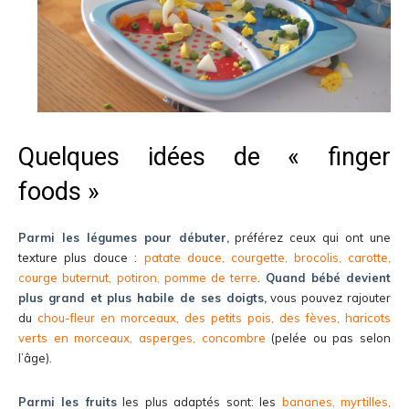
Quelques idées de « finger
foods »
Parmi les légumes pour débuter,
préférez ceux qui ont une
texture plus douce :
patate douce, courgette, brocolis, carotte,
courge buternut, potiron, pomme de terre
.
Quand bébé devient
plus grand et plus habile de ses doigts,
vous pouvez rajouter
du
chou-fleur en morceaux, des petits pois, des fèves, haricots
verts en morceaux, asperges, concombre
(pelée ou pas selon
l’âge).
Parmi les fruits
les plus adaptés sont: les
bananes, myrtilles,