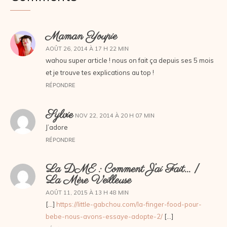
Maman Youpie
AOÛT 26, 2014 À 17 H 22 MIN
wahou super article ! nous on fait ça depuis ses 5 mois
et je trouve tes explications au top !
RÉPONDRE
Sylvie
NOV 22, 2014 À 20 H 07 MIN
J’adore
RÉPONDRE
La DME : Comment J’ai Fait… |
La Mère Veilleuse
AOÛT 11, 2015 À 13 H 48 MIN
[…]
https://little-gabchou.com/la-finger-food-pour-
bebe-nous-avons-essaye-adopte-2/
[…]