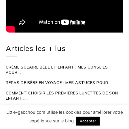
Articles les + lus
CRÈME SOLAIRE BÉBÉ ET ENFANT : MES CONSEILS
POUR...
REPAS DE BÉBÉ EN VOYAGE : MES ASTUCES POUR...
COMMENT CHOISIR LES PREMIÈRES LUNETTES DE SON
ENFANT :...
BUDGET BÉBÉ : COMMENT RÉDUIRE LES DÉPENSES SANS
Little-gabchou.com utilise les cookies pour améliorer votre
SACRIFIER...
expérience sur le blog.
Accepter
LE LIT PARAPLUIE POUR BÉBÉ EN VOYAGE :