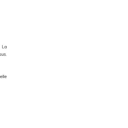
! La
sus.
elle