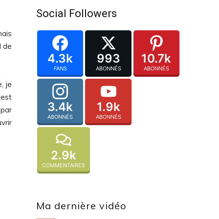
Social Followers
mais
l de
4.3k
993
10.7k
FANS
ABONNÉS
ABONNÉS
, je
test
3.4k
1.9k
 par
ABONNÉS
ABONNÉS
vrir
2.9k
COMMENTAIRES
Ma dernière vidéo