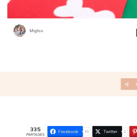
Miglou
335
Facebook
Twitter
55
2
PARTAGES