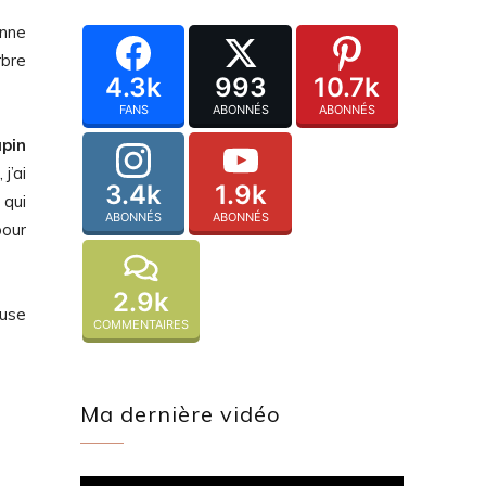
onne
rbre
4.3k
993
10.7k
FANS
ABONNÉS
ABONNÉS
apin
j’ai
3.4k
1.9k
 qui
ABONNÉS
ABONNÉS
pour
2.9k
muse
COMMENTAIRES
Ma dernière vidéo