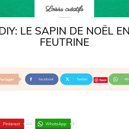
Loisirs créatifs
DIY: LE SAPIN DE NOËL E
FEUTRINE
Facebook
Twitter
Wh
Partager
Save
Pinterest
WhatsApp
272
6