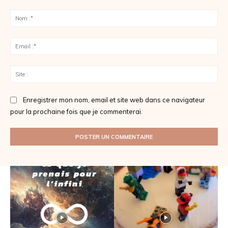
Commenter
:
No
:*
Ema
:*
Sit
:
Enregistrer mon nom, email et site web dans ce navigateur
pour la prochaine fois que je commenterai.