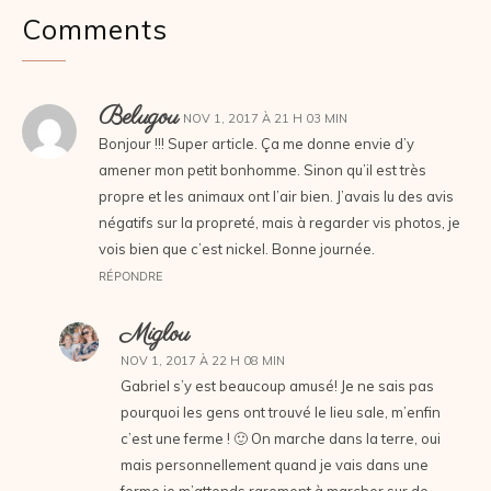
Comments
Belugou
NOV 1, 2017 À 21 H 03 MIN
Bonjour !!! Super article. Ça me donne envie d’y
amener mon petit bonhomme. Sinon qu’il est très
propre et les animaux ont l’air bien. J’avais lu des avis
négatifs sur la propreté, mais à regarder vis photos, je
vois bien que c’est nickel. Bonne journée.
RÉPONDRE
Miglou
NOV 1, 2017 À 22 H 08 MIN
Gabriel s’y est beaucoup amusé! Je ne sais pas
pourquoi les gens ont trouvé le lieu sale, m’enfin
c’est une ferme ! 🙂 On marche dans la terre, oui
mais personnellement quand je vais dans une