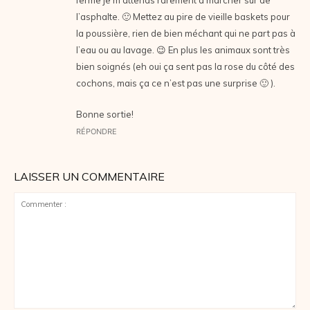
ferme je m’attends rarement à marcher sur de
l’asphalte. 🙂 Mettez au pire de vieille baskets pour
la poussière, rien de bien méchant qui ne part pas à
l’eau ou au lavage. 😉 En plus les animaux sont très
bien soignés (eh oui ça sent pas la rose du côté des
cochons, mais ça ce n’est pas une surprise 🙂 ).
Bonne sortie!
RÉPONDRE
LAISSER UN COMMENTAIRE