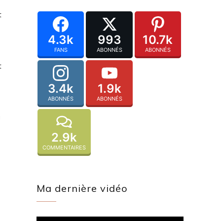
t
4.3k
993
10.7k
FANS
ABONNÉS
ABONNÉS
t
3.4k
1.9k
ABONNÉS
ABONNÉS
à
2.9k
COMMENTAIRES
Ma dernière vidéo