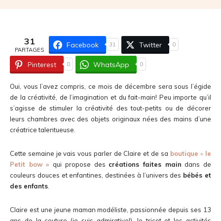
31
Facebook
Twitter
31
0
PARTAGES
Pinterest
WhatsApp
0
0
Oui, vous l’avez compris, ce mois de décembre sera sous l’égide
de la créativité, de l’imagination et du fait-main! Peu importe qu’il
s’agisse de stimuler la créativité des tout-petits ou de décorer
leurs chambres avec des objets originaux nées des mains d’une
créatrice talentueuse.
Cette semaine je vais vous parler de Claire et de sa
boutique
«
le
Petit bow »
qui propose des
créations faites main
dans de
couleurs douces et enfantines, destinées à l’univers des
bébés et
des enfants
.
Claire est une jeune maman modéliste, passionnée depuis ses 13
ans de la couture (je suis admirative!), le tricot et les activités