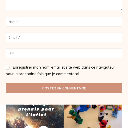
Commenter
:
No
:*
Ema
:*
Sit
:
Enregistrer mon nom, email et site web dans ce navigateur
pour la prochaine fois que je commenterai.