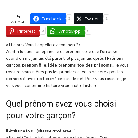
5
Facebook
Twitter
3
2
PARTAGES
Pinterest
WhatsApp
0
0
« Et alors? Vous l’appellerez comment? »
Aahhh la question épineuse du prénom, celle que l’on pose
quand on n’a jamais été parent, et plus jamais après !
Prénom
garçon
,
prénom fille
,
idée prénoms
,
top des prénoms
… Je vous
rassure, vous n’êtes pas les premiers et vous ne serez pas les
derniers à avoir recherché ceci sur le net. Pour vous rassurer, je
vais vous conter une histoire vraie, notre histoire…
Quel prénom avez-vous choisi
pour votre garçon?
Il était une fois… (vitesse accélérée…)…
« Bravo! C’est un très joli garçon en pleine forme !
Quel