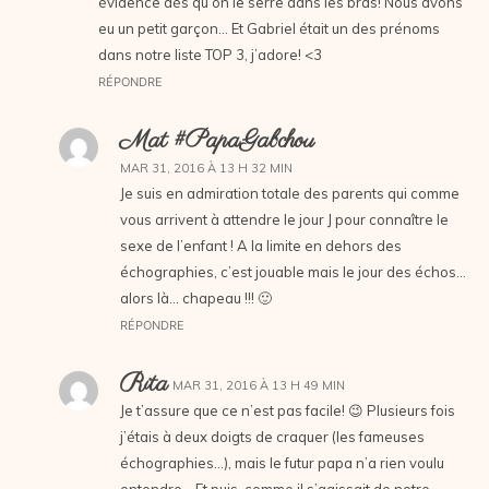
évidence dès qu’on le serre dans les bras! Nous avons
eu un petit garçon… Et Gabriel était un des prénoms
dans notre liste TOP 3, j’adore! <3
RÉPONDRE
Mat #papaGabchou
MAR 31, 2016 À 13 H 32 MIN
Je suis en admiration totale des parents qui comme
vous arrivent à attendre le jour J pour connaître le
sexe de l’enfant ! A la limite en dehors des
échographies, c’est jouable mais le jour des échos…
alors là… chapeau !!! 🙂
RÉPONDRE
Rita
MAR 31, 2016 À 13 H 49 MIN
Je t’assure que ce n’est pas facile! 😉 Plusieurs fois
j’étais à deux doigts de craquer (les fameuses
échographies…), mais le futur papa n’a rien voulu
entendre… Et puis, comme il s’agissait de notre