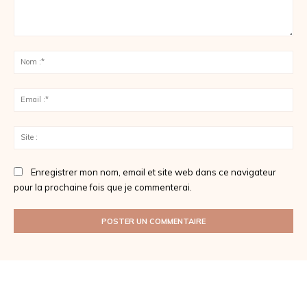
Commenter
:
No
:*
Ema
:*
Sit
:
Enregistrer mon nom, email et site web dans ce navigateur
pour la prochaine fois que je commenterai.