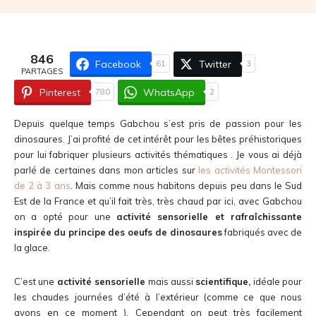
846
Facebook
Twitter
61
3
PARTAGES
Pinterest
WhatsApp
780
2
Depuis quelque temps Gabchou s’est pris de passion pour les
dinosaures. J’ai profité de cet intérêt pour les bêtes préhistoriques
pour lui fabriquer plusieurs activités thématiques . Je vous ai déjà
parlé de certaines dans mon articles sur
les activités Montessori
de 2 à 3 ans
. Mais comme nous habitons depuis peu dans le Sud
Est de la France et qu’il fait très, très chaud par ici, avec Gabchou
on a opté pour une
activité sensorielle et rafraîchissante
inspirée
du principe
des oeufs de dinosaures
fabriqués avec de
la glace.
C’est une
activité sensorielle
mais aussi
scientifique,
idéale pour
les chaudes journées d’été à l’extérieur (comme ce que nous
avons en ce moment ). Cependant on peut très facilement